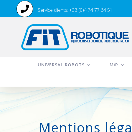
Passer
Service clients: +33 (0)4 74 77 64 51
au
contenu
UNIVERSAL ROBOTS
MiR
Mentions léga