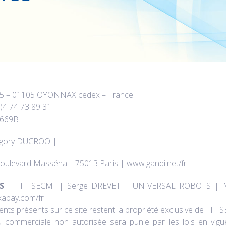
155 – 01105 OYONNAX cedex – France
0)4 74 73 89 31
4669B
gory DUCROO |
ulevard Masséna – 75013 Paris | www.gandi.net/fr |
S
| FIT SECMI | Serge DREVET | UNIVERSAL ROBOTS | Mo
abay.com/fr |
ents présents sur ce site restent la propriété exclusive de FIT 
 ou commerciale non autorisée sera punie par les lois en vigu