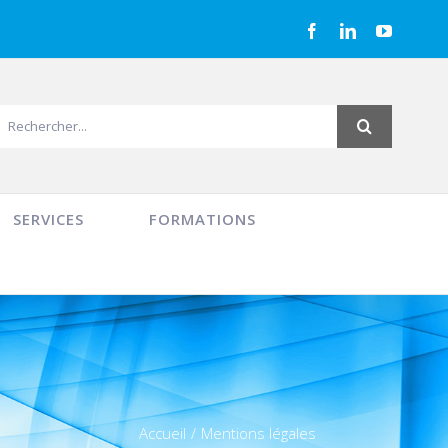
Facebook
LinkedIn
YouTub
echercher:
SERVICES
FORMATIONS
Accueil
/
Mentions légales