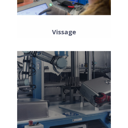
rotation infinie pour serrer et visser vos
objets sans efforts.
Vissage
Les bras collaboratifs sont également
utiles lorsqu’il s’agit de processus de
collage et / ou de soudage. Types de
soudages gérés par les bras robotiques
: TIG, MIG, points, arc, ultrason et
plasma. Les robots UR sont minutieux
ce qui leur permet d’accomplir
rapidement et efficacement les tâches
de collage.