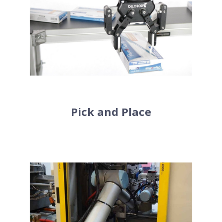
programmés (pour les robots UR
comme pour les robots MiR) afin de
laisser travailler les robots en toute
autonomie. Il est également possible
d’installer le robot UR sur le robot MiR
pour une plus grande liberté de
mouvements.
Pick and Place
Les robots UR conviennent
parfaitement aux tâches répétitives et
parfois dangereuses du moulage par
injection. Leurs mouvements sont
constants et permettent aux salariés