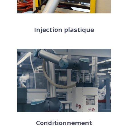
des gaz nocifs engendrés par le
moulage du plastique.
Injection plastique
Les cobots sont utilisés pour
conditionner vos produits. Ces robots
sont adaptés pour traiter l’emballage et
le déplacement d’objets lourds. Les
pinces pour robots collaboratifs sont
conçues pour fonctionner comme une
main pour une meilleure précision.
Conditionnement