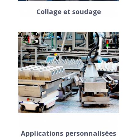
Collage et soudage
Les applications précédentes sont les
exemples les plus fréquents d’utilisations
des robots UR. Vous ne trouvez pas
l’application adaptée à vos besoins ? Ce
n’est pas un problème. Les robots
collaboratifs ont été conçus pour
convenir à un maximum de tâches pour
les industriels. Contactez nous afin d’en
discuter et de trouver la solution
adaptée pour votre application.
Applications personnalisées