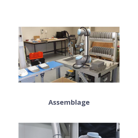
Bénéficiez d’une hausse de production
en installant les robots UR sur les
chaînes de montage. Les cobots vous
font gagner du temps et améliorer la
qualité de l’assemblage. Ils sont
capables de gérer différentes matières
comme le bois, le plastique, les métaux
etc.
Assemblage
Autonomes et automatiques, les cobots