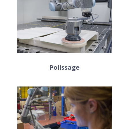
UR peuvent être équipés d’une fonction
intégrée afin de polir et poncer vos
pièces. Ces fonctions sont efficaces
même sur les surfaces courbes et
irrégulières. Vous pouvez ajuster la
position afin d’obtenir une action
précise.
Polissage
Utilisez les robots industriels
collaboratifs pour les tâches de serrage.
Vous pouvez régler la tension en
fonction de vos besoins pour un vissage
sûr et contrôlé. L’UR3 permet une