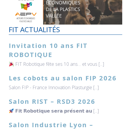
FIT ACTUALITÉS
Invitation 10 ans FIT
ROBOTIQUE
FIT Robotique fête ses 10 ans… et vous [...]
Les cobots au salon FIP 2026
Salon FIP - France Innovation Plasturgie [...]
Salon RIST – RSD3 2026
𝗙𝗶𝘁 𝗥𝗼𝗯𝗼𝘁𝗶𝗾𝘂𝗲 𝘀𝗲𝗿𝗮 𝗽𝗿𝗲́𝘀𝗲𝗻𝘁 𝗮𝘂 [...]
Salon Industrie Lyon –