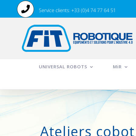
Passer
Service clients: +33 (0)4 74 77 64 51
au
contenu
UNIVERSAL ROBOTS
MiR
Ateliers cobo