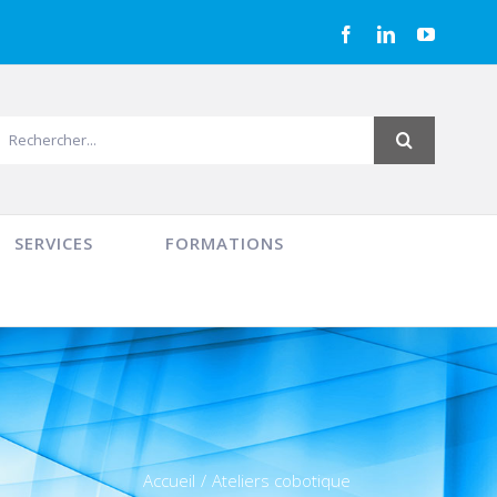
Facebook
LinkedIn
YouTub
echercher:
SERVICES
FORMATIONS
Accueil
/
Ateliers cobotique