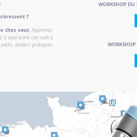
s.
WORKSHOP DU 2
ntéressent ?
de chez vous
. Apprenez
 à quel point cet outil a
WORKSHOP D
petits ateliers pratiques
.