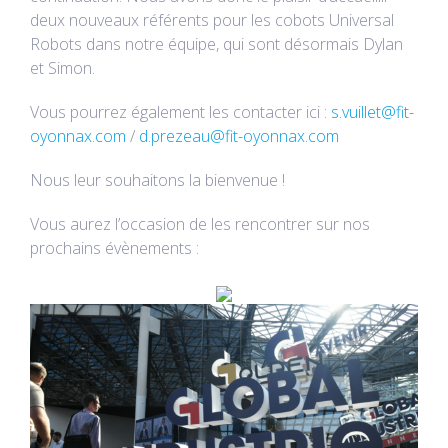
deux nouveaux référents pour les cobots Universal
Robots dans notre équipe, qui sont désormais Dylan
et Simon.
Vous pourrez également les contacter ici :
s.vuillet@fit-
oyonnax.com
/
d.prezeau@fit-oyonnax.com
Nous leur souhaitons la bienvenue !
Vous aurez l’occasion de les rencontrer sur nos
prochains évènements :