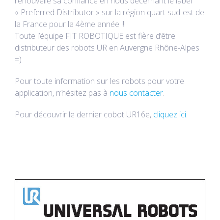
renouvelle sa confiance en nous décernant le label
« Preferred Distributor » sur la région quart sud-est de
la France pour la 4ème année !!!
Toute l’équipe FIT ROBOTIQUE est fière d’être
distributeur des robots UR en Auvergne Rhône-Alpes
=)
Pour toute information sur les robots pour votre
application, n’hésitez pas à
nous contacter
.
Pour découvrir le dernier cobot UR16e,
cliquez ici
.