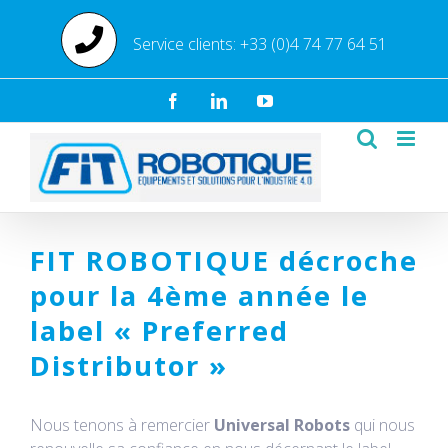
Passer
au
Service clients: +33 (0)4 74 77 64 51
contenu
Facebook
LinkedIn
YouTube
FIT ROBOTIQUE décroche
pour la 4ème année le
label « Preferred
Distributor »
Nous tenons à remercier
Universal Robots
qui nous