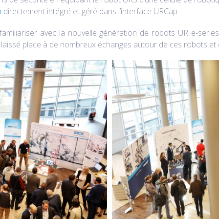
n
directement intégré et géré dans l’interface URCap.
 familiariser avec la nouvelle génération de robots UR e-serie
 laissé place à de nombreux échanges autour de ces robots et 