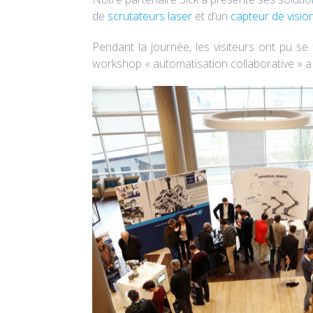
de
scrutateurs laser
et d’un
capteur de visio
Pendant la journée, les visiteurs ont pu se
workshop « automatisation collaborative » a