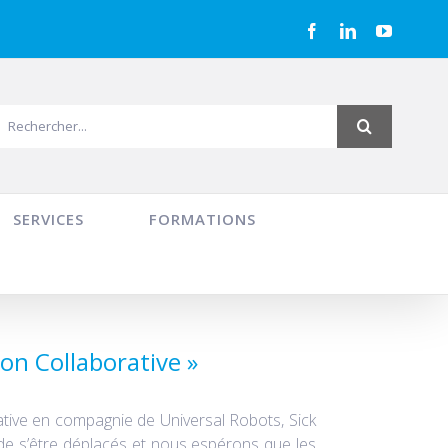
Facebook
LinkedIn
YouTub
echercher:
SERVICES
FORMATIONS
n Collaborative »
rative en compagnie de Universal Robots, Sick
de s’être déplacés et nous espérons que les