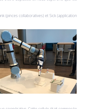
 (pinces collaboratives) et Sick (application
que coopérative. Cette cellule était composée