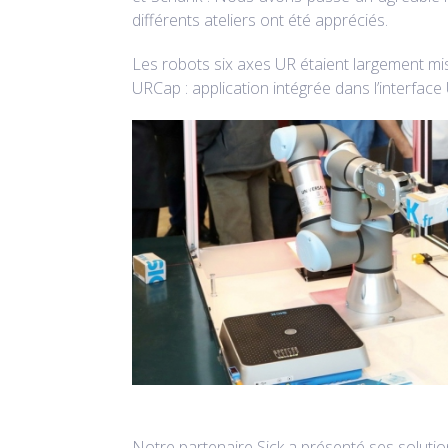
différents ateliers ont été appréciés.
Les robots six axes UR étaient largement mis
URCap : application intégrée dans l’interface 
Notre partenaire Sick a présenté ses solutio