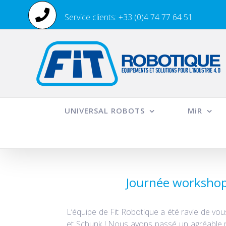
Passer
Service clients: +33 (0)4 74 77 64 51
au
contenu
UNIVERSAL ROBOTS
MiR
Journée workshop
L’équipe de Fit Robotique a été ravie de vou
et Schunk ! Nous avons passé un agréable m