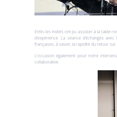
Enfin, les invités ont pu assister à la table
d’expérience. La séance d’échanges avec 
françaises, à savoir, la rapidité du retour su
L’occasion également pour notre intervena
collaborative.