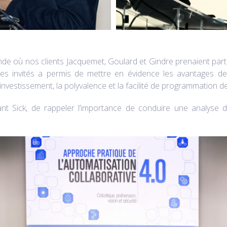
 ronde où nos clients Jacquemet, Goulard et Gindre prenaient pa
les invités a permis de mettre en évidence les avantages de
r investissement, la polyvalence et la facilité de programmation d
nt Sick, de rappeler l’importance de conduire une analyse d